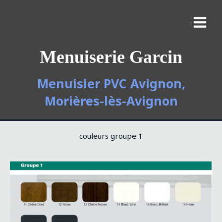
Menuiserie Garcin
Menuisier PVC Avignon,
Morières-lès-Avignon
couleurs groupe 1