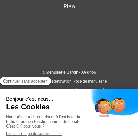
Plan
©
Menuiserie Garcin
-
Avignon
Menuiserie, Rénovation, Pose de menuiserie
Disponible autour de Morières-lès-Avignon, Vedène, Le
Pontet, Le Thor, Entraigues-sur-la-Sorgue, Avignon, Sorgues,
Châteaurenard, Noves, Montfavet, St Saturnin les Avignon,
Velleron, Châteauneuf de Gadagne, Caumont, etc...