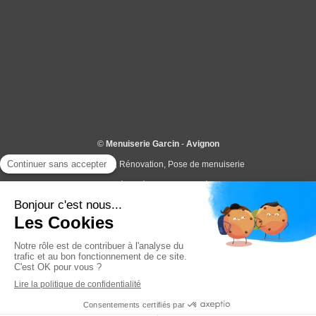
©
Menuiserie Garcin
-
Avignon
Menuiserie, Rénovation, Pose de menuiserie
Disponible autour de Morières-lès-Avignon, Vedène, Le Pontet, Le Thor,
Entraigues-sur-la-Sorgue, Avignon, Sorgues, Châteaurenard,
Noves, Montfavet, St Saturnin les Avignon, Velleron, Châteauneuf de
Gadagne, Caumont, etc...
Création et référencement du site par Simplébo